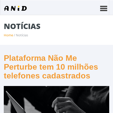
NOTÍCIAS
Home
/ Notícias
Plataforma Não Me
Perturbe tem 10 milhões
telefones cadastrados