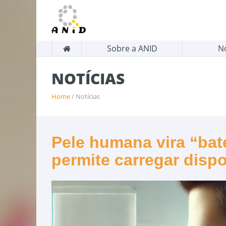
Sobre a ANID
N
NOTÍCIAS
Home
/ Notícias
Pele humana vira “bate
permite carregar dispo