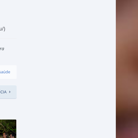
u/)
ra
saúde
CIA