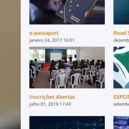
e-passaport
Road 
janeiro 24, 2017 16:01
dezemb
Inscrições Abertas
EXPO
julho 01, 2019 17:43
setemb