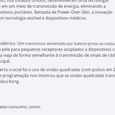
lon
, nos Estados Unidos, desenvolveram uma tecnologia
a em um meio de transmissão de energia, eliminando a
sitivos portáteis. Batizada de
Power-Over-Skin
, a inovação
tecnologia vestível e dispositivos médicos.
 elétrico. Um
transmissor alimentado por bateria (preso ao corpo
a pele para pequenos receptores acoplados a dispositivos
a viaja de forma semelhante à transmissão de sinais de rád
cipal.
oberta crucial foi o uso de ondas quadradas (com pulsos em 
 de programação nos mostrou que as ondas quadradas tra
plica Kong.
 baixo consumo, como: