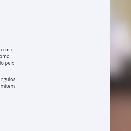
, como
 como
io pelo
ângulos
nsmitem