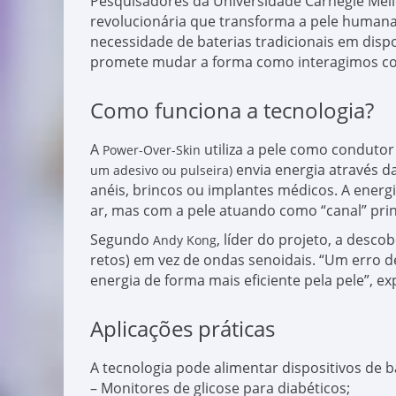
Pesquisadores da
Universidade Carnegie Mel
revolucionária que transforma a pele human
necessidade de baterias tradicionais em dispo
promete mudar a forma como interagimos com 
Como funciona a tecnologia?
A
utiliza a pele como condutor
Power-Over-Skin
envia energia através d
um adesivo ou pulseira)
anéis, brincos ou implantes médicos. A energi
ar, mas com a pele atuando como “canal” prin
Segundo
, líder do projeto, a desc
Andy Kong
retos) em vez de ondas senoidais. “Um erro
energia de forma mais eficiente pela pele”, ex
Aplicações práticas
A tecnologia pode alimentar dispositivos de
– Monitores de glicose para diabéticos;