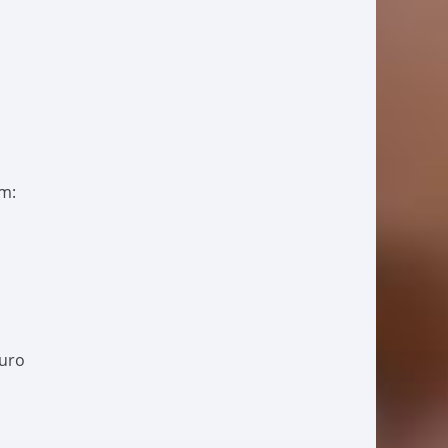
am:
turo