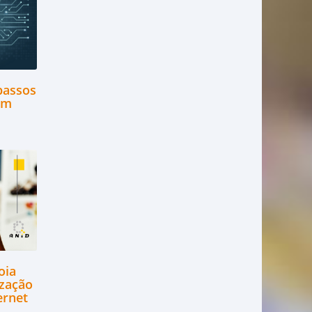
passos
 em
oia
zação
ernet