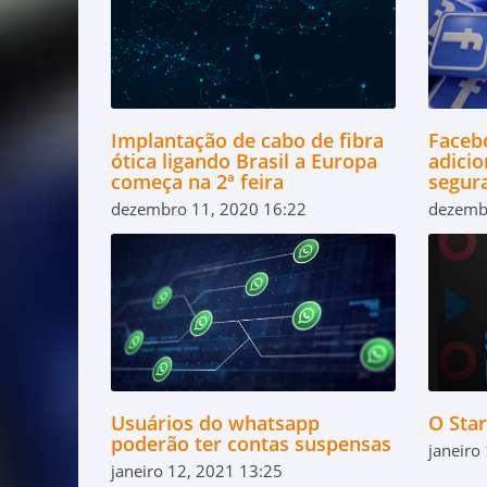
Implantação de cabo de fibra
Faceb
ótica ligando Brasil a Europa
adici
começa na 2ª feira
segur
dezembro 11, 2020 16:22
dezemb
Usuários do whatsapp
O Star
poderão ter contas suspensas
janeiro
janeiro 12, 2021 13:25