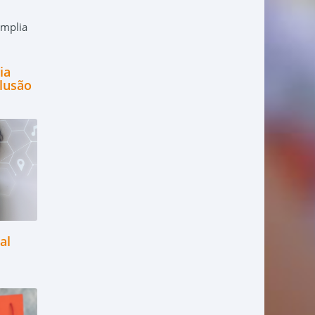
ia
clusão
al