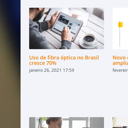
Uso de fibra óptica no Brasil
Novo 
cresce 70%
amplia
janeiro 26, 2021 17:59
feverei