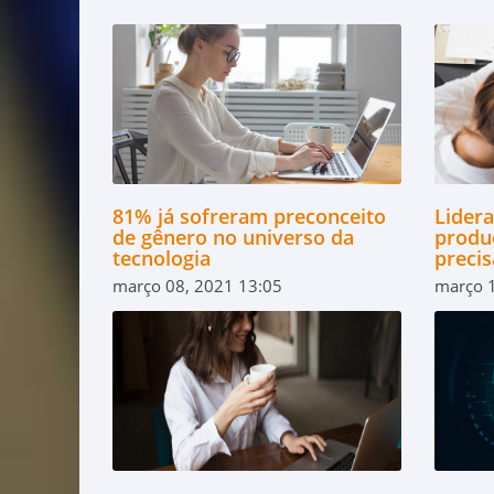
81% já sofreram preconceito
Lider
de gênero no universo da
produ
tecnologia
preci
março 08, 2021 13:05
março 