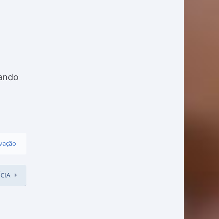
nando
vação
CIA