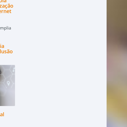
oia
zação
ernet
ia
clusão
al