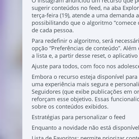
O Instagram anunciou um recurso que per
sugerir conteúdos no feed, na aba Explor
terça-feira (19), atende a uma demanda a
possibilitando que o algoritmo “comece d
de cada pessoa.
Para redefinir o algoritmo, será necessá
opção “Preferências de conteúdo”. Além d
a lista e, a partir desse reset, o aplicat
Ajuste para todos, com foco nos adolesc
Embora o recurso esteja disponível para 
uma experiência mais segura e personal
Seguidores (que exibe publicações em ord
reforçam esse objetivo. Essas funcionalid
sobre os conteúdos exibidos.
Estratégias para personalizar o feed
Enquanto a novidade não está disponível
Lista de Favoritos: permite priorizar con