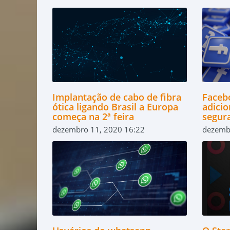
Implantação de cabo de fibra
Faceb
ótica ligando Brasil a Europa
adici
começa na 2ª feira
segur
dezembro 11, 2020 16:22
dezemb