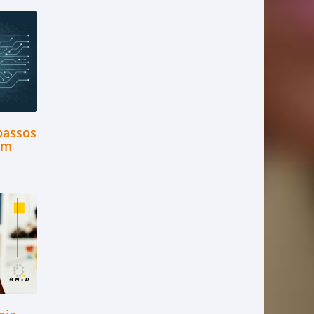
passos
 em