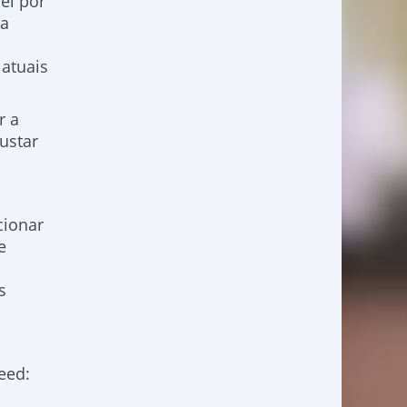
el por
ta
 atuais
r a
ustar
cionar
e
s
eed: