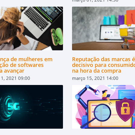
ança de mulheres em
Reputação das marcas é
ção de softwares
decisivo para consumid
sa avançar
na hora da compra
11, 2021 09:00
março 15, 2021 14:00