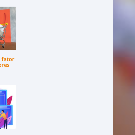
 fator
ores