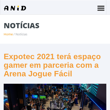
NOTÍCIAS
Home
/ Notícias
Expotec 2021 terá espaço
gamer em parceria com a
Arena Jogue Fácil