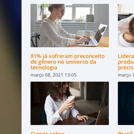
81% já sofreram preconceito
Lider
de gênero no universo da
produ
tecnologia
preci
março 08, 2021 13:05
março 
Cursos sobre
Brasil