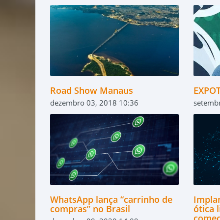
Road Show Manaus
EXPO
dezembro 03, 2018 10:36
setemb
WhatsApp lança “carrinho de
Impla
compras” no Brasil
ótica 
começa