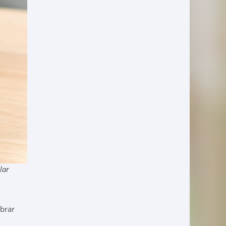
lar
brar