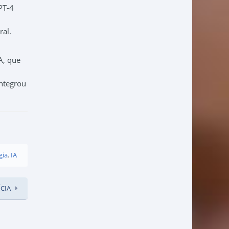
PT-4
ral.
A, que
integrou
gia
,
IA
CIA