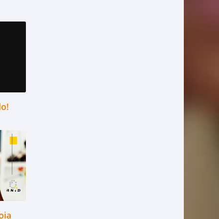
do!
oia