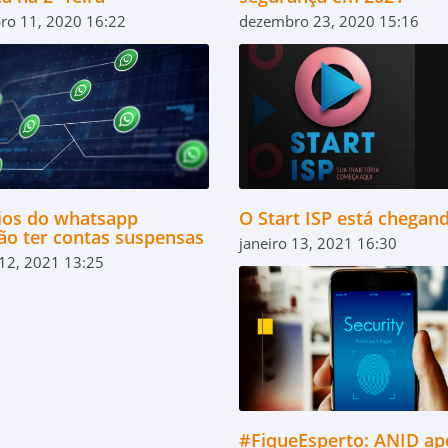
ro 11, 2020 16:22
dezembro 23, 2020 15:16
ios do whatsapp
O Start ISP está chegan
ão ter contas suspensas
janeiro 13, 2021 16:30
 12, 2021 13:25
#FiqueEsperto: ANID ap