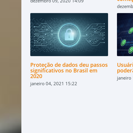
dezembro 09, 2020 14:09
dezemb
Proteção de dados deu passos
Usuár
significativos no Brasil em
poder
2020
janeiro
janeiro 04, 2021 15:22