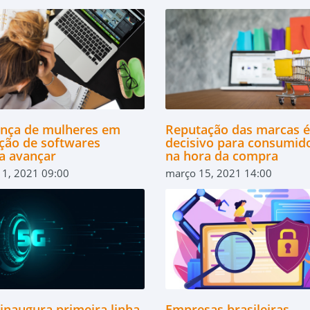
ança de mulheres em
Reputação das marcas é
ção de softwares
decisivo para consumid
sa avançar
na hora da compra
11, 2021 09:00
março 15, 2021 14:00
 inaugura primeira linha
Empresas brasileiras