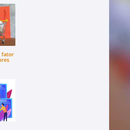
 fator
ores