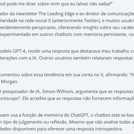
você pode me dizer sobre mim que eu talvez não saiba?”
dor da newsletter The Leading Edge e ex-diretor de comunicaçõe
laridade na rede social X (anteriormente Twitter), e muitos usuár
endentemente perspicazes, oferecendo insights sobre seu caráte
r experimentado em outros chatbots com memória persistente, c
odelo GPT-4, recebi uma resposta que destacava meu trabalho 
 interações com a IA. Outros usuários também relataram respostas
comentou sobre essa tendência em sua conta no X, afirmando: “
e Morgan.
pesquisador de IA, Simon Willison, argumenta que as respostas
oróscopo”. Ele acredita que as respostas não fornecem informaç
 quem usa a função de memória do ChatGPT, o chatbot está se ba
 tipo de julgamento ou reflexão. Mesmo que não analise todas 
dados disponíveis para oferecer uma resposta introspectiva.