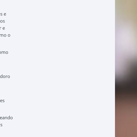
s e
ios
r e
omo o
como
Adoro
ões
seando
as