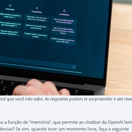
ocê que você não sabe. As respostas podem te surpreender e até reve
u a função de “memória”, que permite ao chatbot da OpenAI lem
ências? Se sim, quando tiver um momento livre, faça a seguinte