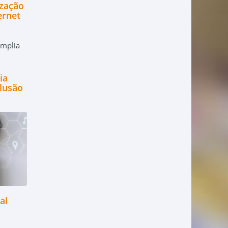
zação
ernet
ia
clusão
al