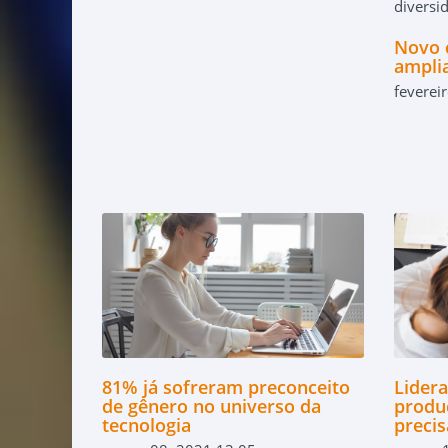
Novo 
amplia
feverei
81% já sofreram preconceito
Lider
de gênero no universo da
produ
tecnologia
preci