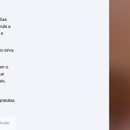
 das
mula a
 e
o sirva
com o
que
ís.
gratuitas
clusão