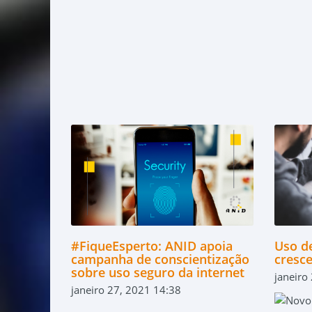
#FiqueEsperto: ANID apoia
Uso de
campanha de conscientização
cresc
sobre uso seguro da internet
janeiro
janeiro 27, 2021 14:38