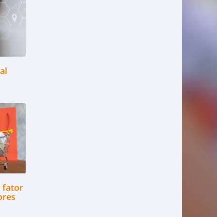
al
 fator
ores