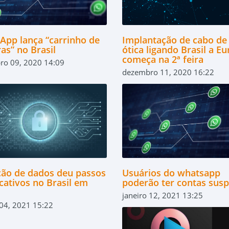
App lança “carrinho de
Implantação de cabo de 
as” no Brasil
ótica ligando Brasil a E
começa na 2ª feira
ro 09, 2020 14:09
dezembro 11, 2020 16:22
ção de dados deu passos
Usuários do whatsapp
icativos no Brasil em
poderão ter contas sus
janeiro 12, 2021 13:25
 04, 2021 15:22