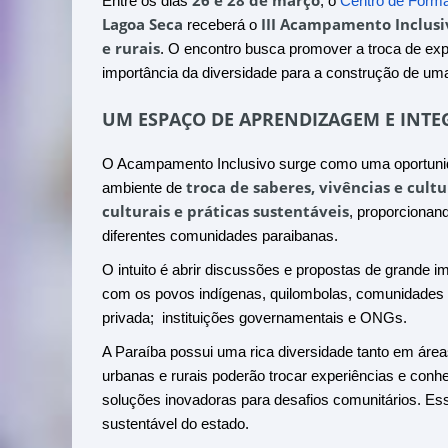
26 e 28 de março
Entre os dias
, o
Centro de Forma
Lagoa Seca
III Acampamento Inclusi
receberá o
e rurais
. O encontro busca promover a troca de expe
importância da diversidade para a construção de uma 
UM ESPAÇO DE APRENDIZAGEM E INT
O Acampamento Inclusivo surge como uma oportunidad
troca de saberes, vivências e cult
ambiente de
culturais e práticas sustentáveis
, proporcionand
diferentes comunidades paraibanas.
O intuito é abrir discussões e propostas de grande i
com os povos indígenas, quilombolas, comunidades urb
privada; instituições governamentais e ONGs.
A Paraíba possui uma rica diversidade tanto em áre
urbanas e rurais poderão trocar experiências e conhec
soluções inovadoras para desafios comunitários. Es
sustentável do estado.