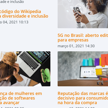
código do Wikipedia
 diversidade e inclusão
ro 04, 2021 10:13
5G no Brasil: aberto edit
para empresas
março 01, 2021 14:30
ança de mulheres em
Reputação das marcas é
ção de softwares
decisivo para consumid
sa avançar
na hora da compra