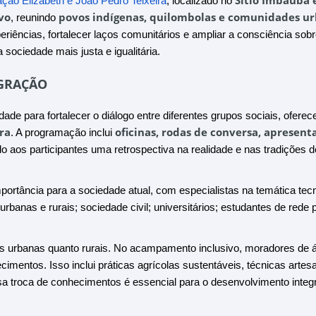
Sítio Imbaúba
ção Elizabeth e João Pedro Teixeira
, localizado no
vo
povos indígenas, quilombolas e comunidades u
, reunindo
riências, fortalecer laços comunitários e ampliar a consciência sobr
sociedade mais justa e igualitária.
EGRAÇÃO
e para fortalecer o diálogo entre diferentes grupos sociais, ofere
ura
oficinas, rodas de conversa, apresent
. A programação inclui
o aos participantes uma retrospectiva na realidade e nas tradições d
mportância para a sociedade atual, com especialistas na temática tecn
anas e rurais; sociedade civil; universitários; estudantes de rede p
as urbanas quanto rurais. No acampamento inclusivo, moradores de 
imentos. Isso inclui práticas agrícolas sustentáveis, técnicas artesa
sa troca de conhecimentos é essencial para o desenvolvimento integ