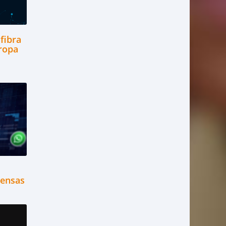
fibra
uropa
pensas