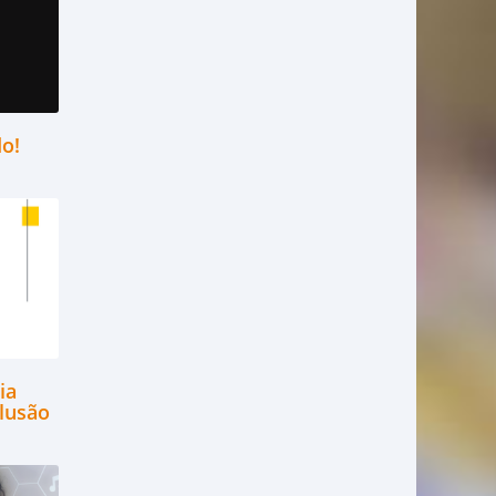
do!
ia
clusão