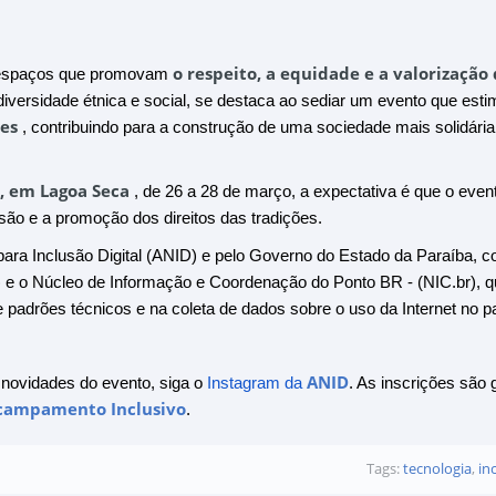
o respeito, a equidade e a valorização
e espaços que promovam
iversidade étnica e social, se destaca ao sediar um evento que esti
es
, contribuindo para a construção de uma sociedade mais solidária
, em Lagoa Seca
, de 26 a 28 de março, a expectativa é que o event
usão e a promoção dos direitos das tradições.
ara Inclusão Digital (ANID) e pelo Governo do Estado da Paraíba, 
r) e o Núcleo de Informação e Coordenação do Ponto BR - (NIC.br), 
adrões técnicos e na coleta de dados sobre o uso da Internet no pa
ANID
novidades do evento, siga o
Instagram da
. As inscrições são 
 Acampamento Inclusivo
.
Tags:
tecnologia
,
in