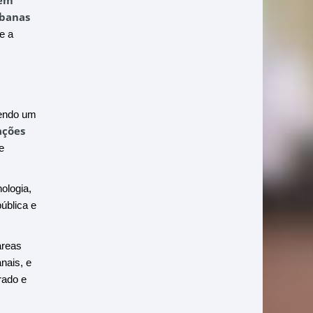
 em
rbanas
e a
cendo um
ações
e
ologia,
ública e
áreas
nais, e
rado e