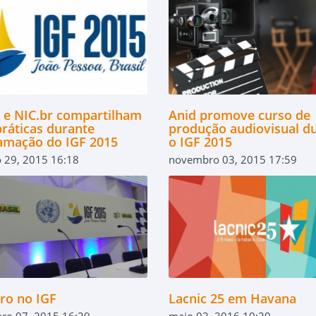
r e NIC.br compartilham
Anid promove curso de
práticas durante
produção audiovisual d
amação do IGF 2015
o IGF 2015
 29, 2015 16:18
novembro 03, 2015 17:59
tro no IGF
Lacnic 25 em Havana
ro 07, 2015 16:29
maio 02, 2016 10:20