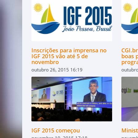
Inscrições para imprensa no
CGI.b
IGF 2015 vão até 5 de
boas 
novembro
progr
outubro 26, 2015 16:19
outubro
IGF 2015 começou
Minis
novembro 10, 2015 17:18
novemb