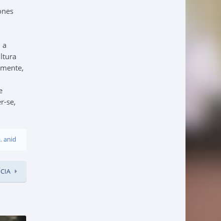
ones
 a
ltura
lmente,
e
r-se,
a
,
anid
CIA