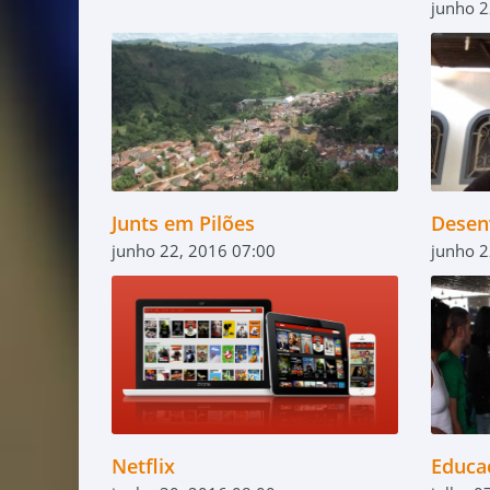
junho 2
Junts em Pilões
Desen
junho 22, 2016 07:00
junho 2
Netflix
Educa