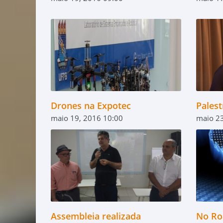
Drones na Expotec
Pales
maio 19, 2016 10:00
maio 23
Assembleia realizada
No Ro