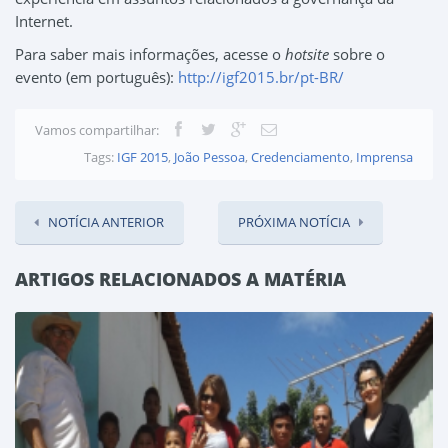
Internet.
Para saber mais informações, acesse o
hotsite
sobre o
evento (em português):
http://igf2015.br/pt-BR/
Vamos compartilhar:
Tags:
IGF 2015
,
João Pessoa
,
Credenciamento
,
Imprensa
NOTÍCIA ANTERIOR
PRÓXIMA NOTÍCIA
ARTIGOS RELACIONADOS A MATÉRIA