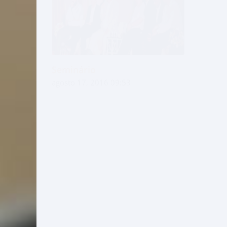
Seminário
Inscri
agosto 17, 2016 09:53
agosto 
Inova
10º Encontro
agosto 
agosto 04, 2017 18:27