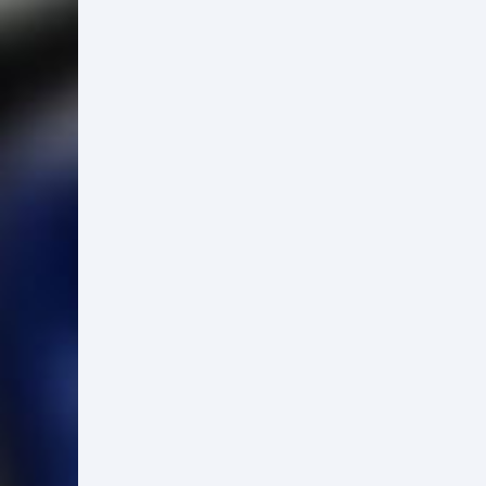
Parcer
Junts no TVI
setemb
outubro 02, 2017 08:12