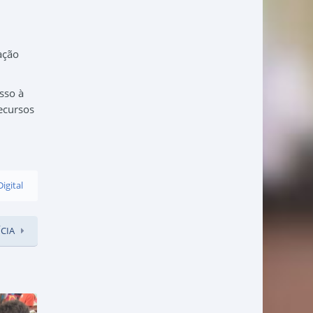
ação
esso à
recursos
igital
CIA