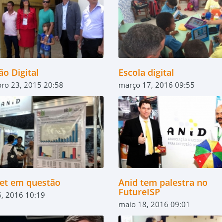
ão Digital
Escola digital
ro 23, 2015 20:58
março 17, 2016 09:55
net em questão
Anid tem palestra no
FutureISP
, 2016 10:19
maio 18, 2016 09:01