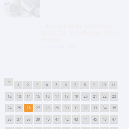
Liderança de mulheres em
produção de softwares precisa
avançar
março 11, 2021 09:00
1
2
3
4
5
6
7
8
9
10
11
12
13
14
15
16
17
18
19
20
21
22
23
24
25
26
27
28
29
30
31
32
33
34
35
36
37
38
39
40
41
42
43
44
45
46
47