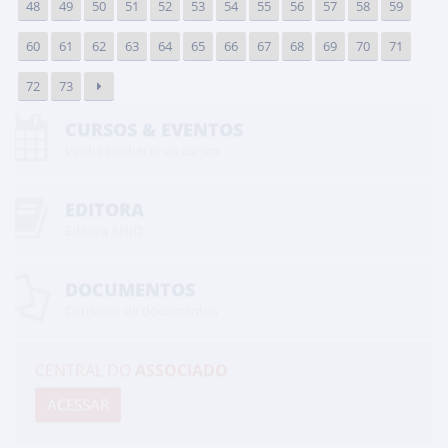
48
49
50
51
52
53
54
55
56
57
58
59
60
61
62
63
64
65
66
67
68
69
70
71
72
73
CURSOS & EVENTOS
Venha conhecer os cursos
EDITORA
Editora ANID
DOCUMENTOS
Conjunto de documentos
CENTRAL DO
ASSOCIADO