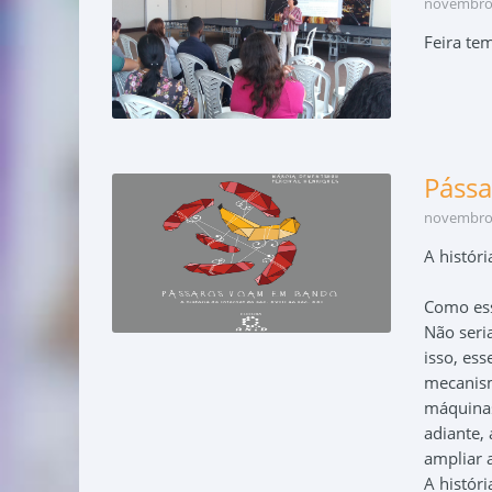
novembro 
Feira tem
Páss
novembro 
A históri
Como ess
Não seri
isso, es
mecanism
máquina
adiante,
ampliar 
A histór