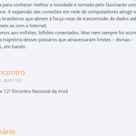
 para conhecer melhor a novidade é tomado pelo fascinante uni
bre. A expansão das conexões em rede de computadores atinge o
s brasileiros que abrem à força rotas de transmissão de dados at
rem-se com a Internet.
amos aos milhões, bilhões conectados. Mas nem sempre foi assi
a trajetória desses pássaros que atravessaram limites – divisas –
as, em bando.
ncontro
, 2019 17:52
 o 12º Encontro Nacional da Anid
nário