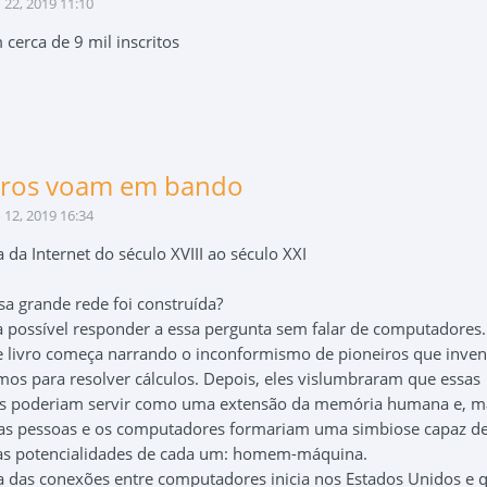
22, 2019 11:10
 cerca de 9 mil inscritos
aros voam em bando
12, 2019 16:34
a da Internet do século XVIII ao século XXI
a grande rede foi construída?
a possível responder a essa pergunta sem falar de computadores.
se livro começa narrando o inconformismo de pioneiros que inve
os para resolver cálculos. Depois, eles vislumbraram que essas
s poderiam servir como uma extensão da memória humana e, m
 as pessoas e os computadores formariam uma simbiose capaz d
as potencialidades de cada um: homem-máquina.
ia das conexões entre computadores inicia nos Estados Unidos e