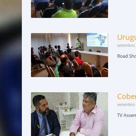
Urug
setembro 
Road Sho
Cobe
setembro 
TV Assem