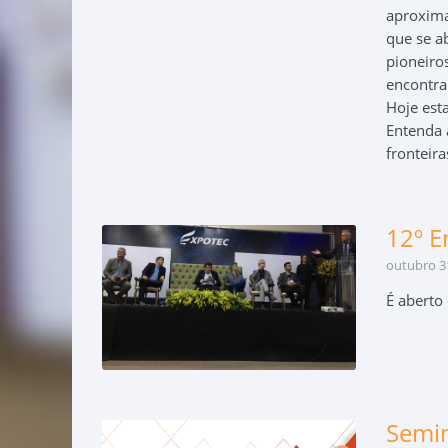
aproxima
que se a
pioneiro
encontra
Hoje est
Entenda 
fronteir
12º E
outubro 31
É aberto
Semi