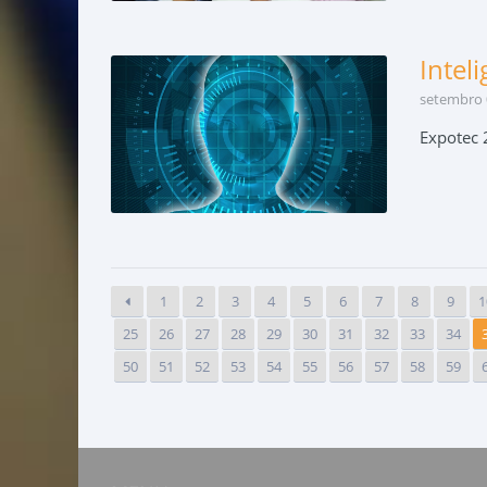
Inteli
setembro 
Expotec 2
1
2
3
4
5
6
7
8
9
1
25
26
27
28
29
30
31
32
33
34
50
51
52
53
54
55
56
57
58
59