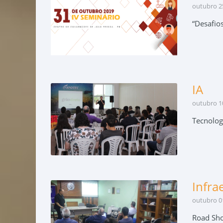
outubro 25
“Desafios
IA
outubro 10
Tecnolog
Infra
outubro 01
Road Sho