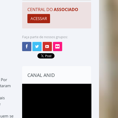
CENTRAL DO
ASSOCIADO
Faça parte de nossos grupos:
CANAL ANID
 Por
ntaram
ais
e
 quem se