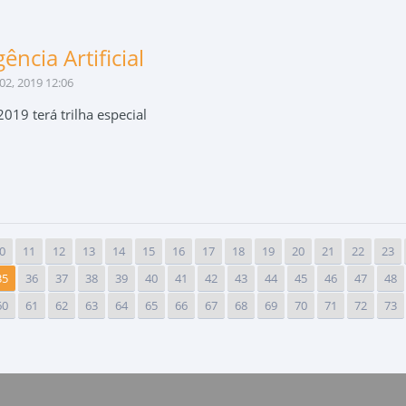
gência Artificial
02, 2019 12:06
019 terá trilha especial
0
11
12
13
14
15
16
17
18
19
20
21
22
23
35
36
37
38
39
40
41
42
43
44
45
46
47
48
60
61
62
63
64
65
66
67
68
69
70
71
72
73