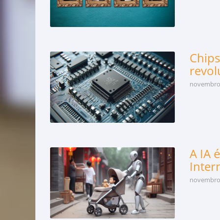
Chips
revol
novembro 
A IA 
Inter
novembro 