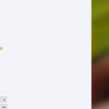
de
24
49