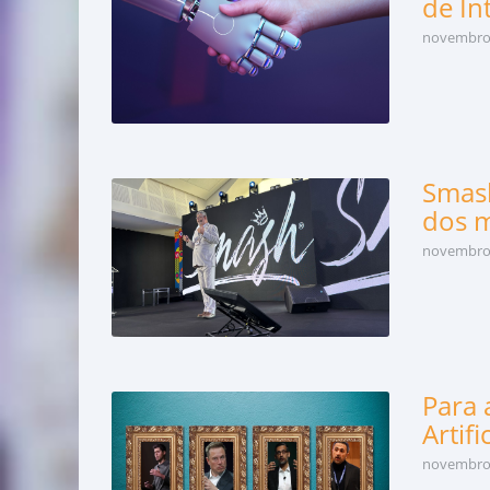
de Int
novembro 
Smash
dos m
novembro 
Para 
Artif
novembro 