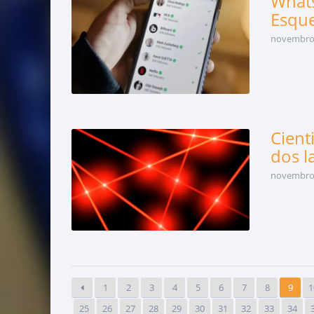
Whats
Esqu
novembro 
Cient
dos l
novembro 
1
2
3
4
5
6
7
8
9
1
25
26
27
28
29
30
31
32
33
34