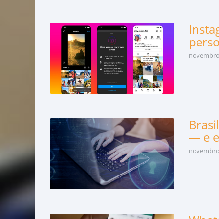
Insta
perso
novembro 
Brasi
— e e
novembro 