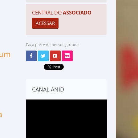
CENTRAL DO
ASSOCIADO
Faça parte de nossos grupos:
 um
CANAL ANID
a