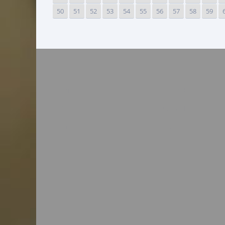
50
51
52
53
54
55
56
57
58
59
MENU
Início
Cursos e Eventos
Sobre ANID
Canal ANID
Projetos ANID
Contato