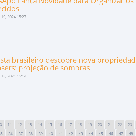
App Lança Novidade para Organizar os
ecidos
19, 2024 15:27
ista brasileiro descobre nova proprieda
asers: projeção de sombras
18, 2024 16:14
0
11
12
13
14
15
16
17
18
19
20
21
22
23
35
36
37
38
39
40
41
42
43
44
45
46
47
48